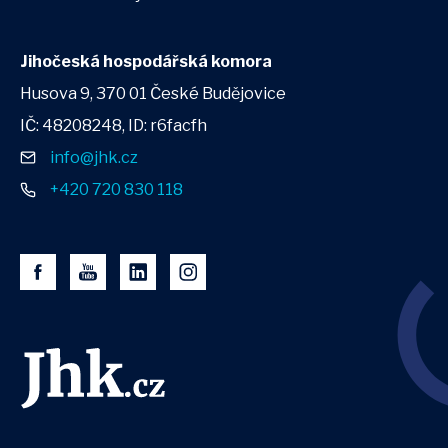
Jihočeská hospodářská komora
Husova 9, 370 01 České Budějovice
IČ: 48208248, ID: r6facfh
info@jhk.cz
+420 720 830 118