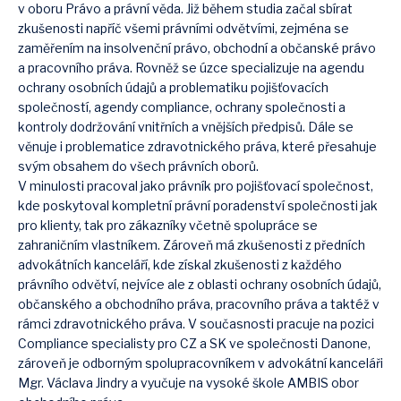
v oboru Právo a právní věda. Již během studia začal sbírat
zkušenosti napříč všemi právními odvětvími, zejména se
zaměřením na insolvenční právo, obchodní a občanské právo
a pracovního práva. Rovněž se úzce specializuje na agendu
ochrany osobních údajů a problematiku pojišťovacích
společností, agendy compliance, ochrany společnosti a
kontroly dodržování vnitřních a vnějších předpisů. Dále se
věnuje i problematice zdravotnického práva, které přesahuje
svým obsahem do všech právních oborů.
V minulosti pracoval jako právník pro pojišťovací společnost,
kde poskytoval kompletní právní poradenství společnosti jak
pro klienty, tak pro zákazníky včetně spolupráce se
zahraničním vlastníkem. Zároveň má zkušenosti z předních
advokátních kanceláří, kde získal zkušenosti z každého
právního odvětví, nejvíce ale z oblasti ochrany osobních údajů,
občanského a obchodního práva, pracovního práva a taktéž v
rámci zdravotnického práva. V současnosti pracuje na pozici
Compliance specialisty pro CZ a SK ve společnosti Danone,
zároveň je odborným spolupracovníkem v advokátní kanceláři
Mgr. Václava Jindry a vyučuje na vysoké škole AMBIS obor