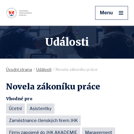
Menu
Události
Úvodní strana
Události
Novela zákoníku práce
Novela zákoníku práce
Vhodné pro
Účetní
Asistentky
Zaměstnance členských firem JHK
Firmy zapojené do JHK AKADEMIE
Management