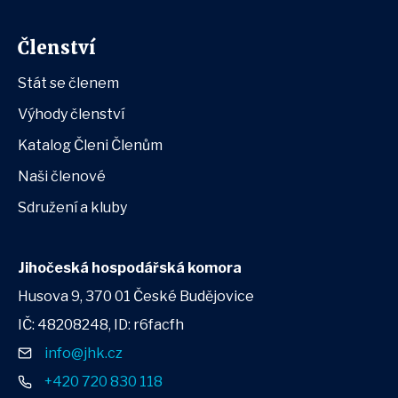
Členství
Stát se členem
Výhody členství
Katalog Členi Členům
Naši členové
Sdružení a kluby
Jihočeská hospodářská komora
Husova 9, 370 01 České Budějovice
IČ: 48208248, ID: r6facfh
info@jhk.cz
+420 720 830 118