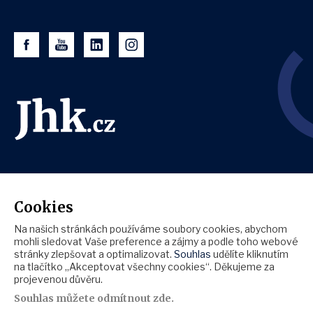
Cookies
Na našich stránkách používáme soubory cookies, abychom
mohli sledovat Vaše preference a zájmy a podle toho webové
stránky zlepšovat a optimalizovat.
Souhlas
udělíte kliknutím
na tlačítko „Akceptovat všechny cookies“. Děkujeme za
projevenou důvěru.
Souhlas můžete
odmítnout zde
.