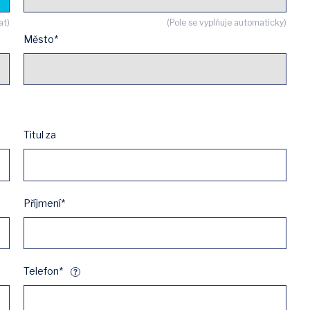
at)
(Pole se vyplňuje automaticky)
Město*
Titul za
Příjmení*
Telefon*
?