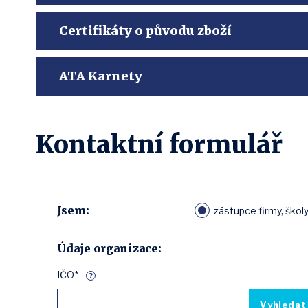
Certifikáty o původu zboží
ATA Karnety
Kontaktní formulář
Jsem:
zástupce firmy, školy
Údaje organizace:
IČO*
?
Vyhledat