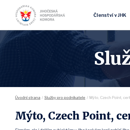
Členství v JHK
Slu
Úvodní strana
Služby pro podnikatele
Mýto, Czech Point, cert
Mýto, Czech Point, ce