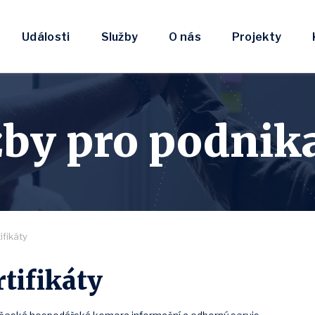
Události
Služby
O nás
Projekty
žby pro podnika
ifikáty
rtifikáty