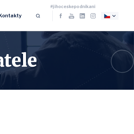
#jihoceskepodnikani
Kontakty
tele