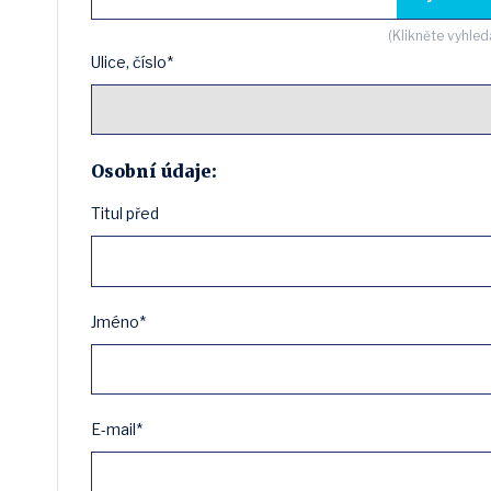
(Klikněte vyhled
Ulice, číslo*
Osobní údaje:
Titul před
Jméno*
E-mail*