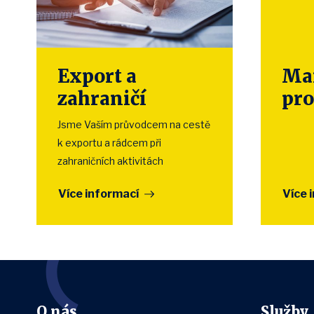
Export a
Mar
zahraničí
pr
Jsme Vaším průvodcem na cestě
k exportu a rádcem při
zahraničních aktivitách
Více informací
Více 
O nás
Služby