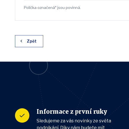
Políčka označená* jsou povinná.
Zpět
Informace z první ruky
Sledujeme za vás novinky ze světa
podnikání. Díky nám budete mít