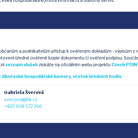
ihočeská hospodářská komora informační a odborný servis.
občanům a podnikatelům přístup k ověřeným dokladům - výpisům z re
otovení úředně ověřené kopie dokumentu či ověření podpisu. Součástí
tní
seznam
služeb
získáte na oficiálním webu projektu
Czech POIN
 Jihočeské hospodářské komory, včetně úředních hodin.
Gabriela Švecová
svecova@jhk.cz
+420 608 572 266