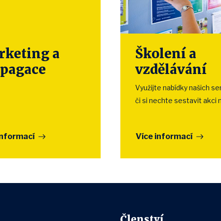
keting a
Školení a
opagace
vzdělávání
Využijte nabídky našich s
či si nechte sestavit akci 
informací
Více informací
Členství