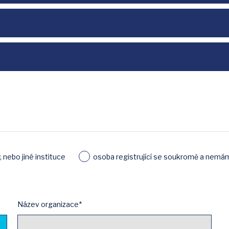
, nebo jiné instituce
osoba registrující se soukromě a nemá
Název organizace*