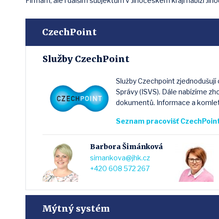
Firmám, ale i dalším subjektům v Jihočeském kraji nabízí J
CzechPoint
Služby CzechPoint
Služby Czechpoint zjednodušují 
Správy (ISVS). Dále nabízíme zh
dokumentů. Informace a komle
Seznam pracovišť CzechPoint
Barbora Šimánková
simankova@jhk.cz
+420 608 572 267
Mýtný systém