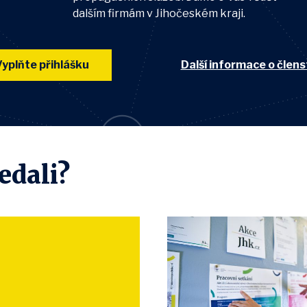
dalším firmám v Jihočeském kraji.
yplňte přihlášku
Další informace o člens
ledali?