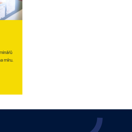
eminářů
na míru.