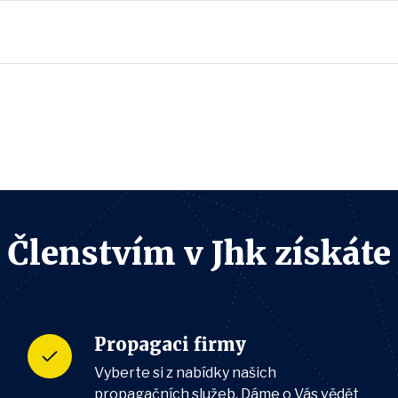
Členstvím v Jhk získáte
Propagaci firmy
Vyberte si z nabídky našich
propagačních služeb. Dáme o Vás vědět