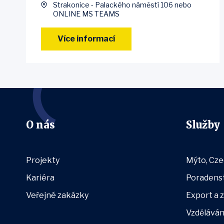
Strakonice - Palackého náměstí 106 nebo
ONLINE MS TEAMS
Více informací
O nás
Služby
Projekty
Mýto, Czec
Kariéra
Poradenst
Veřejné zakázky
Export a 
Vzděláván