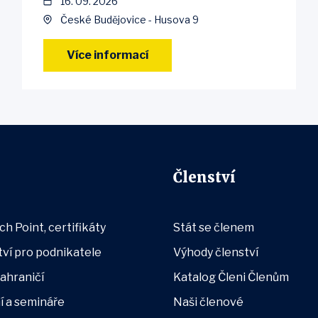
16. 09. 2026
České Budějovice - Husova 9
Více informací
Členství
h Point, certifikáty
Stát se členem
ví pro podnikatele
Výhody členství
zahraničí
Katalog Členi Členům
í a semináře
Naši členové