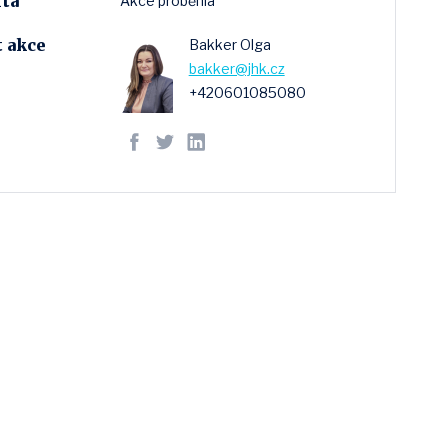
ta
Akce proběhla
 akce
Bakker Olga
bakker@jhk.cz
+420601085080