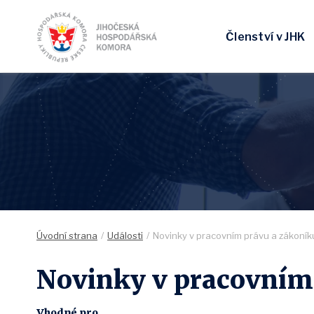
Členství v JHK
Úvodní strana
Události
Novinky v pracovním právu a zákoní
Novinky v pracovním 
Vhodné pro