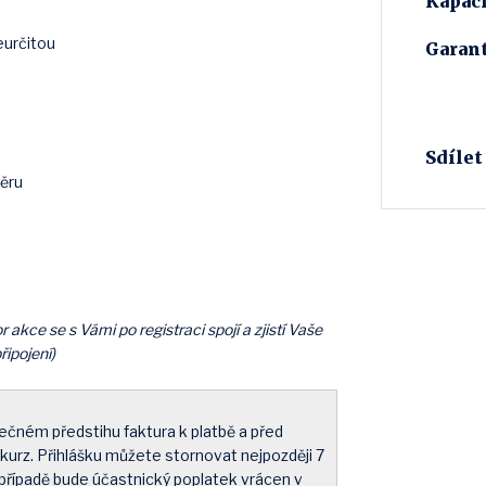
Kapaci
eurčitou
Garant
Sdílet
měru
 akce se s Vámi po registraci spojí a zjistí Vaše
ipojení)
ečném předstihu faktura k platbě a před
 kurz. Přihlášku můžete stornovat nejpozději 7
případě bude účastnický poplatek vrácen v