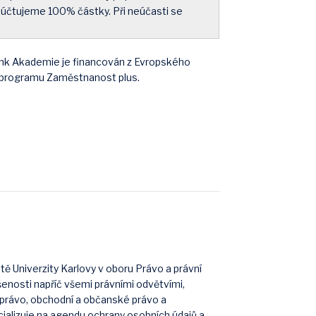
cí účtujeme 100% částky. Při neúčasti se
hk Akademie je financován z Evropského
o programu Zaměstnanost plus.
ltě Univerzity Karlovy v oboru Právo a právní
ušenosti napříč všemi právními odvětvími,
právo, obchodní a občanské právo a
ializuje na agendu ochrany osobních údajů a