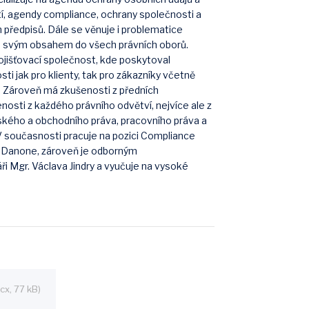
í, agendy compliance, ochrany společnosti a
h předpisů. Dále se věnuje i problematice
e svým obsahem do všech právních oborů.
pojišťovací společnost, kde poskytoval
ti jak pro klienty, tak pro zákazníky včetně
. Zároveň má zkušenosti z předních
nosti z každého právního odvětví, nejvíce ale z
ského a obchodního práva, pracovního práva a
V současnosti pracuje na pozici Compliance
i Danone, zároveň je odborným
i Mgr. Václava Jindry a vyučuje na vysoké
cx, 77 kB)