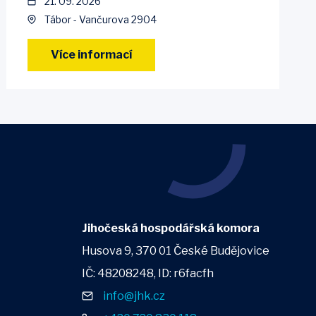
21. 09. 2026
Tábor - Vančurova 2904
Více informací
Jihočeská hospodářská komora
Husova 9, 370 01 České Budějovice
IČ: 48208248, ID: r6facfh
info@jhk.cz