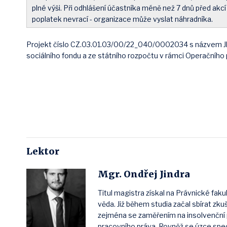
plné výši. Při odhlášení účastníka méně než 7 dnů před ak
poplatek nevrací - organizace může vyslat náhradníka.
Projekt číslo CZ.03.01.03/00/22_040/0002034 s názvem J
sociálního fondu a ze státního rozpočtu v rámci Operačníh
Lektor
Mgr. Ondřej Jindra
Titul magistra získal na Právnické faku
věda. Již během studia začal sbírat zk
zejména se zaměřením na insolvenční 
pracovního práva. Rovněž se úzce spec