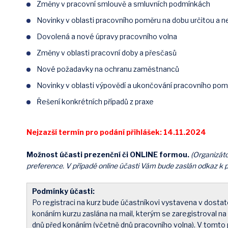
Změny v pracovní smlouvě a smluvních podmínkách
Novinky v oblasti pracovního poměru na dobu určitou a n
Dovolená a nové úpravy pracovního volna
Změny v oblasti pracovní doby a přesčasů
Nové požadavky na ochranu zaměstnanců
Novinky v oblasti výpovědí a ukončování pracovního po
Řešení konkrétních případů z praxe
Nejzazší termín pro podání přihlášek: 14.11.2024
Možnost účasti prezenční či ONLINE formou.
(Organizátor
preference. V případě online účasti Vám bude zaslán odkaz k př
Podmínky účasti:
Po registraci na kurz bude účastníkovi vystavena v dostat
konáním kurzu zaslána na mail, kterým se zaregistroval na
dnů před konáním (včetně dnů pracovního volna). V tomto 