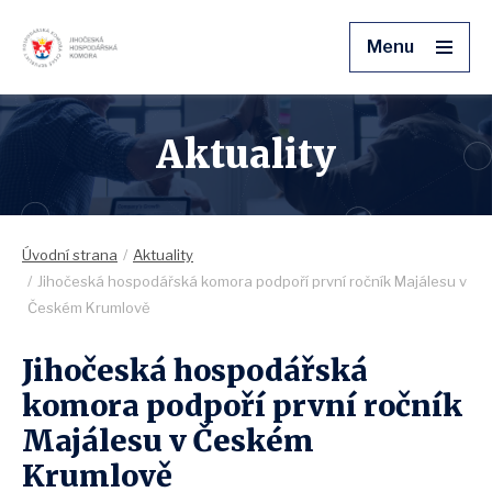
Menu
Aktuality
Úvodní strana
Aktuality
Jihočeská hospodářská komora podpoří první ročník Majálesu v
Českém Krumlově
Jihočeská hospodářská
komora podpoří první ročník
Majálesu v Českém
Krumlově