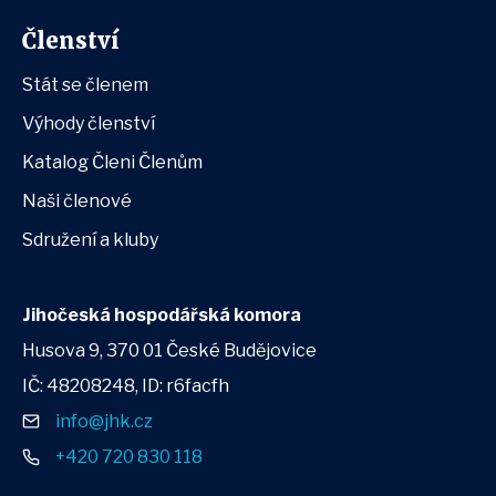
Členství
Stát se členem
Výhody členství
Katalog Členi Členům
Naši členové
Sdružení a kluby
Jihočeská hospodářská komora
Husova 9, 370 01 České Budějovice
IČ: 48208248, ID: r6facfh
info@jhk.cz
+420 720 830 118