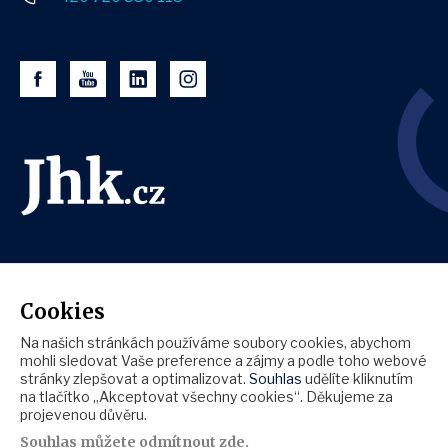
Cookies
Na našich stránkách používáme soubory cookies, abychom
mohli sledovat Vaše preference a zájmy a podle toho webové
stránky zlepšovat a optimalizovat.
Souhlas
udělíte kliknutím
na tlačítko „Akceptovat všechny cookies“. Děkujeme za
projevenou důvěru.
Souhlas můžete
odmítnout zde
.