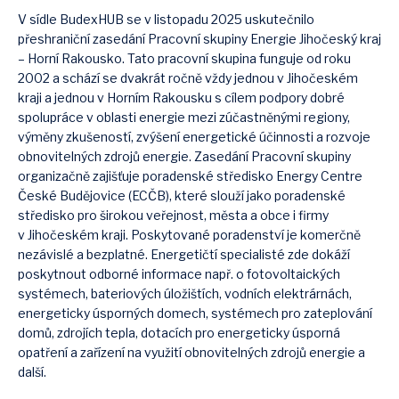
V sídle BudexHUB se v listopadu 2025 uskutečnilo
přeshraniční zasedání Pracovní skupiny Energie Jihočeský kraj
– Horní Rakousko. Tato pracovní skupina funguje od roku
2002 a schází se dvakrát ročně vždy jednou v Jihočeském
kraji a jednou v Horním Rakousku s cílem podpory dobré
spolupráce v oblasti energie mezi zúčastněnými regiony,
výměny zkušeností, zvýšení energetické účinnosti a rozvoje
obnovitelných zdrojů energie. Zasedání Pracovní skupiny
organizačně zajišťuje poradenské středisko Energy Centre
České Budějovice (ECČB), které slouží jako poradenské
středisko pro širokou veřejnost, města a obce i firmy
v Jihočeském kraji. Poskytované poradenství je komerčně
nezávislé a bezplatné. Energetičtí specialisté zde dokáží
poskytnout odborné informace např. o fotovoltaických
systémech, bateriových úložištích, vodních elektrárnách,
energeticky úsporných domech, systémech pro zateplování
domů, zdrojích tepla, dotacích pro energeticky úsporná
opatření a zařízení na využití obnovitelných zdrojů energie a
další.