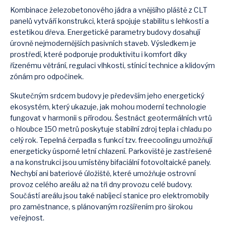
Kombinace železobetonového jádra a vnějšího pláště z CLT
panelů vytváří konstrukci, která spojuje stabilitu s lehkostí a
estetikou dřeva. Energetické parametry budovy dosahují
úrovně nejmodernějších pasivních staveb. Výsledkem je
prostředí, které podporuje produktivitu i komfort díky
řízenému větrání, regulaci vlhkosti, stínicí technice a klidovým
zónám pro odpočinek.
Skutečným srdcem budovy je především jeho energetický
ekosystém, který ukazuje, jak mohou moderní technologie
fungovat v harmonii s přírodou. Šestnáct geotermálních vrtů
o hloubce 150 metrů poskytuje stabilní zdroj tepla i chladu po
celý rok. Tepelná čerpadla s funkcí tzv. freecoolingu umožňují
energeticky úsporné letní chlazení. Parkoviště je zastřešené
a na konstrukci jsou umístěny bifaciální fotovoltaické panely.
Nechybí ani bateriové úložiště, které umožňuje ostrovní
provoz celého areálu až na tři dny provozu celé budovy.
Součástí areálu jsou také nabíjecí stanice pro elektromobily
pro zaměstnance, s plánovaným rozšířením pro širokou
veřejnost.