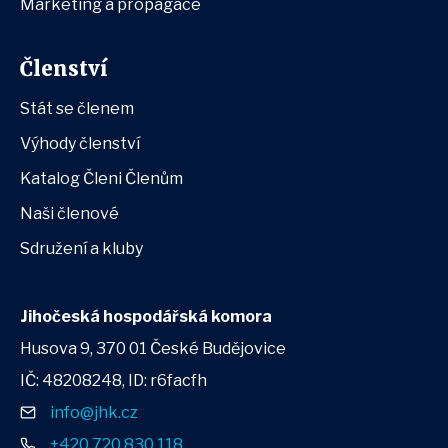
Marketing a propagace
Členství
Stát se členem
Výhody členství
Katalog Členi Členům
Naši členové
Sdružení a kluby
Jihočeská hospodářská komora
Husova 9, 370 01 České Budějovice
IČ: 48208248, ID: r6facfh
info@jhk.cz
+420 720 830 118