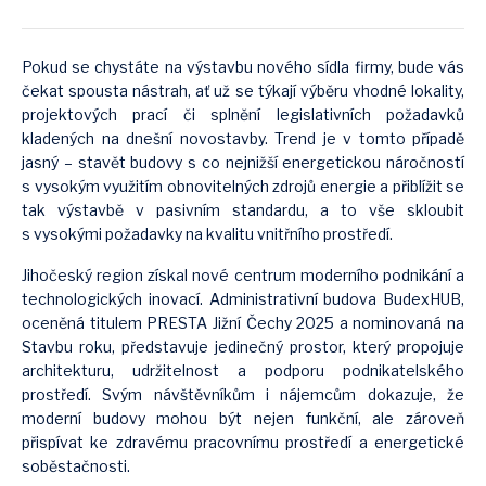
Pokud se chystáte na výstavbu nového sídla firmy, bude vás
čekat spousta nástrah, ať už se týkají výběru vhodné lokality,
projektových prací či splnění legislativních požadavků
kladených na dnešní novostavby. Trend je v tomto případě
jasný – stavět budovy s co nejnižší energetickou náročností
s vysokým využitím obnovitelných zdrojů energie a přiblížit se
tak výstavbě v pasivním standardu, a to vše skloubit
s vysokými požadavky na kvalitu vnitřního prostředí.
Jihočeský region získal nové centrum moderního podnikání a
technologických inovací. Administrativní budova BudexHUB,
oceněná titulem PRESTA Jižní Čechy 2025 a nominovaná na
Stavbu roku, představuje jedinečný prostor, který propojuje
architekturu, udržitelnost a podporu podnikatelského
prostředí. Svým návštěvníkům i nájemcům dokazuje, že
moderní budovy mohou být nejen funkční, ale zároveň
přispívat ke zdravému pracovnímu prostředí a energetické
soběstačnosti.