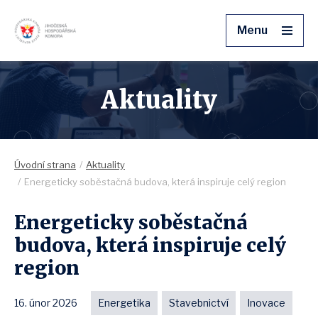
Menu
Aktuality
Úvodní strana
Aktuality
Energeticky soběstačná budova, která inspiruje celý region
Energeticky soběstačná
budova, která inspiruje celý
region
16. únor 2026
Energetika
Stavebnictví
Inovace