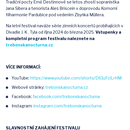
Tradiční pocty Emě Destinnové se letos zhostí sopranistka
Jana Sibera a tenorista Aleš Briscein v doprovodu Komorní
filharmonie Pardubice pod vedením Zbyňka Müllera.
Na letní festival naváže série zimních koncertů probíhajících v
Divadle J. K . Tyla od října 2024 do března 2025.
Vstupenky a
kompletní program festivalu naleznete na
trebonskanocturna.cz
VÍCE INFORMACÍ:
YouTube:
https://www.youtube.com/shorts/D61uFclLrHM
Webové stránky:
trebonskanocturna.cz
Facebook:
facebook.com/trebonskanocturna
Instagram:
instagram.com/trebonskanocturna
SLAVNOSTNÍ ZAHÁJENÍ FESTIVALU