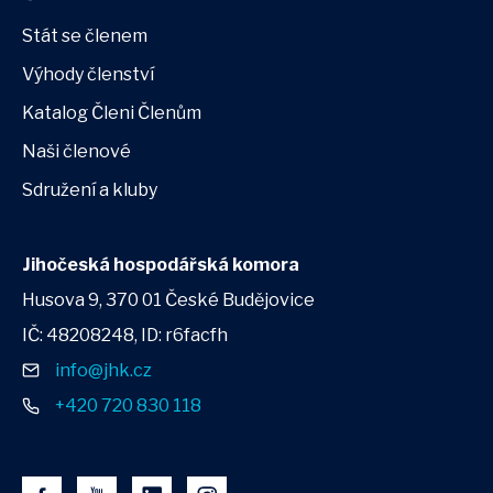
Stát se členem
Výhody členství
Katalog Členi Členům
Naši členové
Sdružení a kluby
Jihočeská hospodářská komora
Husova 9, 370 01 České Budějovice
IČ: 48208248, ID: r6facfh
info@jhk.cz
+420 720 830 118