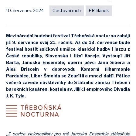
10. červenec 2024
Cestovní ruch
PR článek
Mezinárodní hudební festival Třeboňská nocturna zahájí
již 9. července svůj 21. ročník. Až do 13. července bude
festival hostit špičkové umělce klasické hudby i jazzu z
České republiky, Slovenska i Jižní Koreje. Vystoupí Jiří
Bárta, Janoska Ensemble, operní pěvci Jana Sibera a
Aleš Briscein v doprovodu Komorní filharmonie
Pardubice, Libor Šmolda se Zeurítií a mnozí další. Pětice
večerů zavede návštěvníky do Státního zámku Třeboň i
barokních kasáren, kostela sv. Jiljí či empírového Divadla
J. K. Tyla.
„Z pozice violoncellisty pro mě Janoska Ensemble ztělesňuje