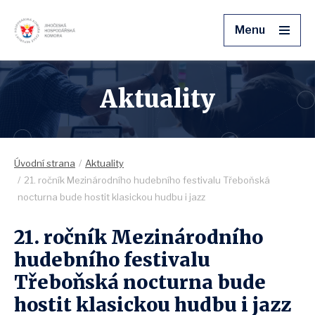
Menu
Aktuality
Úvodní strana
Aktuality
21. ročník Mezinárodního hudebního festivalu Třeboňská
nocturna bude hostit klasickou hudbu i jazz
21. ročník Mezinárodního
hudebního festivalu
Třeboňská nocturna bude
hostit klasickou hudbu i jazz