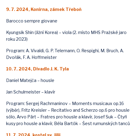
9. 7. 2024, Konírna, zámek Třeboň
Barocco sempre giovane
Kyungsik Shin (Jižní Korea) – viola (2. místo MHS Pražské jaro
roku 2023)
Program: A. Vivaldi, G. P. Telemann, O. Respighi, M. Bruch, A.
Dvořák, F. A. Hoffmeister
10. 7. 2024, Divadlo J. K. Tyla
Daniel Matejča – housle
Jan Schulmeister – klavír
Program: Sergej Rachmaninov – Moments musicaux op.16
(výběr), Fritz Kreisler – Recitativo and Scherzo op.6 pro housle
sólo, Arvo Pärt – Fratres pro housle a klavír, Josef Suk – Čtyři
kusy pro housle a klavír, Béla Bartók – Šest rumunských tanců
11. 7. 2024, kostel sv. Jiljí