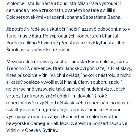
Violoncellista Jiří Bárta a houslista Milan Paľa vystoupí 11.
července v nově zrekonstruovaném kostele sv. Jiljí s
Goldbergovskými variacemi Johanna Sebastiana Bacha.
Již potřetí v řadě se uskuteční noční jazzové odbočení, a to v
Tunel music baru. Po vyprodaných koncertech Chantal
Poullain a Jiřího Stivína se představí jazzový kytarista Libor
Šmoldas se zpěvačkou Zeurítií.
Mezinárodně uznávaný soubor Janoska Ensemble přijíždí do
Třeboně 12. července. Bratři Janoskovi pocházejí z Bratislavy,
dnes působí ve Vídni. Všichni ovládají několik nástrojů, z nichž
si každý posléze vyvolil svůj hlavní. Členy souboru spojují
nejen rodinné vazby, ale také společná hudební vize. Jejich
virtuozita a improvizační umění jim dovolují široké
repertoárové rozpětí od děl klasického repertoáru po vlastní
skladby a aranžmá, překračující žánrové hranice. Soubor
vystupuje v renomovaných koncertních sálech včetně
newyorské Carnegie Hall, Musikvereinu a Konzerthausu ve
Vídni či v Opeře v Sydney.