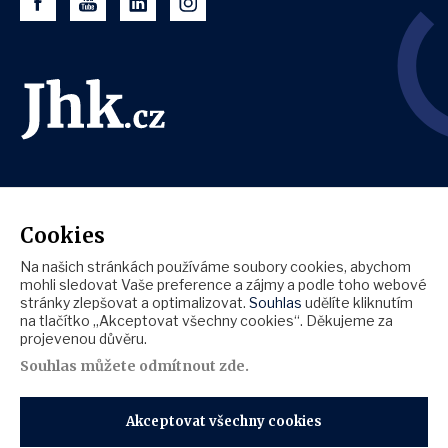
Cookies
Na našich stránkách používáme soubory cookies, abychom
mohli sledovat Vaše preference a zájmy a podle toho webové
stránky zlepšovat a optimalizovat.
Souhlas
udělíte kliknutím
na tlačítko „Akceptovat všechny cookies“. Děkujeme za
projevenou důvěru.
Souhlas můžete
odmítnout zde
.
Akceptovat všechny cookies
Zásady ochrany osobních údajů