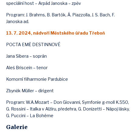
speciální host – Arpád Janoska – zpěv
Program: J. Brahms, B. Bartók, Á. Piazzolla, J. S. Bach, F.
Janoska ad.
13. 7. 2024, nádvoří Městského úřadu Třeboň
POCTA EMĚ DESTINNOVÉ
Jana Sibera – soprán
Aleš Briscein – tenor
Komorní filharmonie Pardubice
Zbyněk Müller – dirigent
Program: W.A.Mozart – Don Giovanni, Symfonie g-moll K.550,
G. Rossini – Italka v Alžíru, předehra, G. Donizetti – Nápoj lásky,
G. Puccini – La Bohéme
Galerie