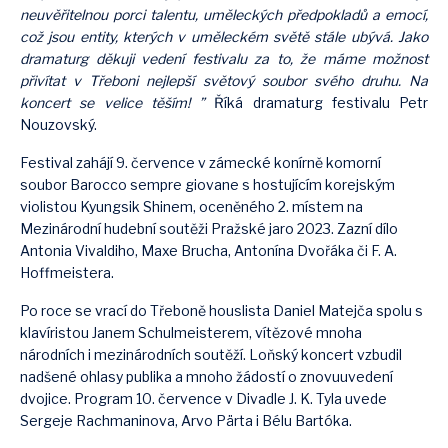
neuvěřitelnou porci talentu, uměleckých předpokladů a emocí,
což jsou entity, kterých v uměleckém světě stále ubývá. Jako
dramaturg děkuji vedení festivalu za to, že máme možnost
přivítat v Třeboni nejlepší světový soubor svého druhu. Na
koncert se velice těším! ”
Říká dramaturg festivalu Petr
Nouzovský.
Festival zahájí 9. července v zámecké konírně komorní
soubor Barocco sempre giovane s hostujícím korejským
violistou Kyungsik Shinem, oceněného 2. místem na
Mezinárodní hudební soutěži Pražské jaro 2023. Zazní dílo
Antonia Vivaldiho, Maxe Brucha, Antonína Dvořáka či F. A.
Hoffmeistera.
Po roce se vrací do Třeboně houslista Daniel Matejča spolu s
klavíristou Janem Schulmeisterem, vítězové mnoha
národních i mezinárodních soutěží. Loňský koncert vzbudil
nadšené ohlasy publika a mnoho žádostí o znovuuvedení
dvojice. Program 10. července v Divadle J. K. Tyla uvede
Sergeje Rachmaninova, Arvo Pärta i Bélu Bartóka.