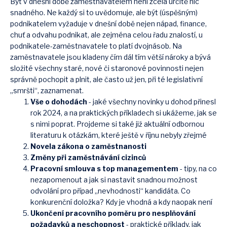
Být v dnešní době zaměstnavatelem není zcela určitě nic
snadného. Ne každý si to uvědomuje, ale být (úspěšným)
podnikatelem vyžaduje v dnešní době nejen nápad, finance,
chuť a odvahu podnikat, ale zejména celou řadu znalostí, u
podnikatele-zaměstnavatele to platí dvojnásob. Na
zaměstnavatele jsou kladeny čím dál tím větší nároky a bývá
složité všechny staré, nové či staronové povinnosti nejen
správně pochopit a plnit, ale často už jen, při té legislativní
„smršti“, zaznamenat.
Vše o dohodách
- jaké všechny novinky u dohod přinesl
rok 2024, a na praktických příkladech si ukážeme, jak se
s nimi poprat. Projdeme si také již aktuální odbornou
literaturu k otázkám, které ještě v říjnu nebyly zřejmé
Novela zákona o zaměstnanosti
Změny při zaměstnávání cizinců
Pracovní smlouva s top managementem
- tipy, na co
nezapomenout a jak si nastavit snadnou možnost
odvolání pro případ „nevhodnosti“ kandidáta. Co
konkurenční doložka? Kdy je vhodná a kdy naopak není
Ukončení pracovního poměru pro nesplňování
požadavků a neschopnost
- praktické příklady, jak