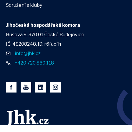
Sdružení a kluby
Jihočeská hospodářská komora
Husova 9, 370 01 České Budějovice
IČ: 48208248, ID: r6facfh
info@jhk.cz
+420 720 830 118