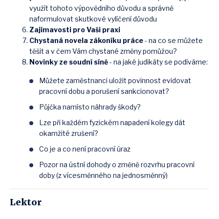
využít tohoto výpovědního důvodu a správně
naformulovat skutkové vylíčení důvodu
Zajímavosti pro Vaši praxi
Chystaná novela zákoníku práce
- na co se můžete
těšit a v čem Vám chystané změny pomůžou?
Novinky ze soudní síně
- na jaké judikáty se podíváme:
Můžete zaměstnanci uložit povinnost evidovat
pracovní dobu a porušení sankcionovat?
Půjčka namísto náhrady škody?
Lze při každém fyzickém napadení kolegy dát
okamžité zrušení?
Co je a co není pracovní úraz
Pozor na ústní dohody o změně rozvrhu pracovní
doby (z vícesměnného na jednosměnný)
Lektor