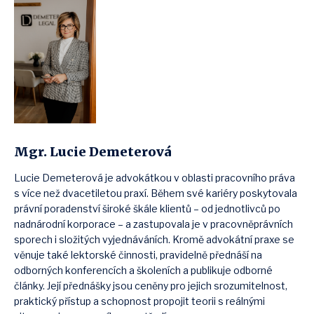
Mgr. Lucie Demeterová
Lucie Demeterová je advokátkou v oblasti pracovního práva
s více než dvacetiletou praxí. Během své kariéry poskytovala
právní poradenství široké škále klientů – od jednotlivců po
nadnárodní korporace – a zastupovala je v pracovněprávních
sporech i složitých vyjednáváních. Kromě advokátní praxe se
věnuje také lektorské činnosti, pravidelně přednáší na
odborných konferencích a školeních a publikuje odborné
články. Její přednášky jsou ceněny pro jejich srozumitelnost,
praktický přístup a schopnost propojit teorii s reálnými