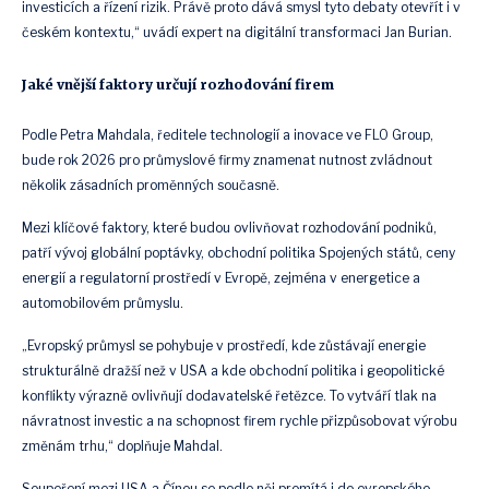
investicích a řízení rizik. Právě proto dává smysl tyto debaty otevřít i v
českém kontextu,“ uvádí expert na digitální transformaci Jan Burian.
Jaké vnější faktory určují rozhodování firem
Podle Petra Mahdala, ředitele technologií a inovace ve FLO Group,
bude rok 2026 pro průmyslové firmy znamenat nutnost zvládnout
několik zásadních proměnných současně.
Mezi klíčové faktory, které budou ovlivňovat rozhodování podniků,
patří vývoj globální poptávky, obchodní politika Spojených států, ceny
energií a regulatorní prostředí v Evropě, zejména v energetice a
automobilovém průmyslu.
„Evropský průmysl se pohybuje v prostředí, kde zůstávají energie
strukturálně dražší než v USA a kde obchodní politika i geopolitické
konflikty výrazně ovlivňují dodavatelské řetězce. To vytváří tlak na
návratnost investic a na schopnost firem rychle přizpůsobovat výrobu
změnám trhu,“ doplňuje Mahdal.
Soupeření mezi USA a Čínou se podle něj promítá i do evropského