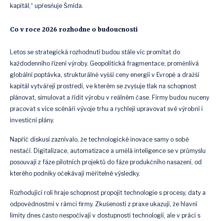
kapitál,“ upřesňuje Šmída.
Co v roce 2026 rozhodne o budoucnosti
Letos se strategická rozhodnutí budou stále víc promítat do
každodenního řízení výroby. Geopolitická fragmentace, proměnlivá
globální poptávka, strukturálně vyšší ceny energií v Evropě a dražší
kapitál vytvářejí prostředí, ve kterém se zvyšuje tlak na schopnost
plánovat, simulovat a řídit výrobu v reálném čase. Firmy budou nuceny
pracovat s více scénáři vývoje trhu a rychleji upravovat své výrobní i
investiční plány.
Napříč diskusí zaznívalo, že technologické inovace samy o sobě
nestačí. Digitalizace, automatizace a umělá inteligence se v průmyslu
posouvají z fáze pilotních projektů do fáze produkčního nasazení, od
kterého podniky očekávají měřitelné výsledky.
Rozhodující roli hraje schopnost propojit technologie s procesy, daty a
odpovědnostmi v rámci firmy. Zkušenosti z praxe ukazují, že hlavní
limity dnes často nespočívají v dostupnosti technologií, ale v práci s