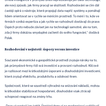
ale nový způsob, jak firmy pracují se složitostí. Rozhodování se čím dál
častěji opírá o nástroje, které propojují data napříč systémy a pomáhají
lidem orientovat se v rychle se měnícím prostředí. To mění i to, kde ve
firmách vzniká expertiza a jak rychle se rozhodnutí dostávají do praxe.
Úspěch proto nebude záviset jen na technologii samotné, ale na tom,
zda ji firmy dokážou smysluplně začlenit do svého fungování,“ dodává
Polak.
Rozhodování v nejistotě: úspory versus investice
Současné ekonomické a geopolitické prostředí zvyšuje nároky na to,
jak průmyslové firmy řídí svá investiční a provozní rozhodnutí. Klíčové
je rozlišovat mezi krátkodobými úsporami a dlouhodobými investicemi,
které zvyšují efektivitu, produktivitu a odolnost firem.
Společnosti, které se soustředí výhradně na snižování nákladů, mohou
krátkodobě stabilizovat hospodaření, dlouhodobě však ztrácejí
schopnost reagovat na změny trhu.
„Dnes už nestačí jen šetřit. Úspěšné firmy si na modernizaci vydělávají