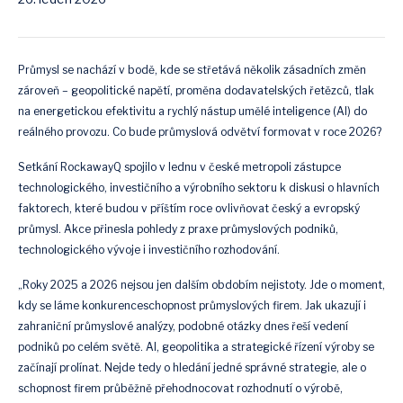
Průmysl se nachází v bodě, kde se střetává několik zásadních změn
zároveň – geopolitické napětí, proměna dodavatelských řetězců, tlak
na energetickou efektivitu a rychlý nástup umělé inteligence (AI) do
reálného provozu. Co bude průmyslová odvětví formovat v roce 2026?
Setkání RockawayQ spojilo v lednu v české metropoli zástupce
technologického, investičního a výrobního sektoru k diskusi o hlavních
faktorech, které budou v příštím roce ovlivňovat český a evropský
průmysl. Akce přinesla pohledy z praxe průmyslových podniků,
technologického vývoje i investičního rozhodování.
„Roky 2025 a 2026 nejsou jen dalším obdobím nejistoty. Jde o moment,
kdy se láme konkurenceschopnost průmyslových firem. Jak ukazují i
zahraniční průmyslové analýzy, podobné otázky dnes řeší vedení
podniků po celém světě. AI, geopolitika a strategické řízení výroby se
začínají prolínat. Nejde tedy o hledání jedné správné strategie, ale o
schopnost firem průběžně přehodnocovat rozhodnutí o výrobě,