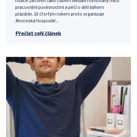
rodiče zároveň také časem hledání rovnováhy mezi
pracovními povinnostmi a péčí o děti během
prázdnin. Již čtvrtým rokem proto organizuje
Jihočeská hospodář...
Přečíst celý článek