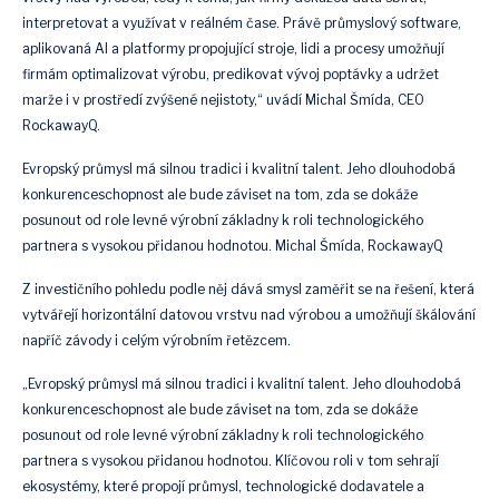
interpretovat a využívat v reálném čase. Právě průmyslový software,
aplikovaná AI a platformy propojující stroje, lidi a procesy umožňují
firmám optimalizovat výrobu, predikovat vývoj poptávky a udržet
marže i v prostředí zvýšené nejistoty,“ uvádí Michal Šmída, CEO
RockawayQ.
Evropský průmysl má silnou tradici i kvalitní talent. Jeho dlouhodobá
konkurenceschopnost ale bude záviset na tom, zda se dokáže
posunout od role levné výrobní základny k roli technologického
partnera s vysokou přidanou hodnotou. Michal Šmída, RockawayQ
Z investičního pohledu podle něj dává smysl zaměřit se na řešení, která
vytvářejí horizontální datovou vrstvu nad výrobou a umožňují škálování
napříč závody i celým výrobním řetězcem.
„Evropský průmysl má silnou tradici i kvalitní talent. Jeho dlouhodobá
konkurenceschopnost ale bude záviset na tom, zda se dokáže
posunout od role levné výrobní základny k roli technologického
partnera s vysokou přidanou hodnotou. Klíčovou roli v tom sehrají
ekosystémy, které propojí průmysl, technologické dodavatele a