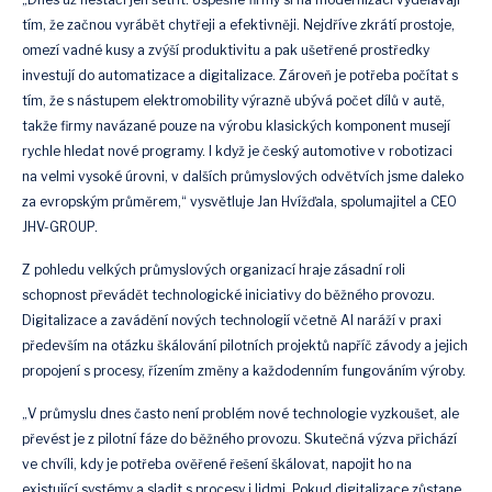
tím, že začnou vyrábět chytřeji a efektivněji. Nejdříve zkrátí prostoje,
omezí vadné kusy a zvýší produktivitu a pak ušetřené prostředky
investují do automatizace a digitalizace. Zároveň je potřeba počítat s
tím, že s nástupem elektromobility výrazně ubývá počet dílů v autě,
takže firmy navázané pouze na výrobu klasických komponent musejí
rychle hledat nové programy. I když je český automotive v robotizaci
na velmi vysoké úrovni, v dalších průmyslových odvětvích jsme daleko
za evropským průměrem,“ vysvětluje Jan Hvížďala, spolumajitel a CEO
JHV-GROUP.
Z pohledu velkých průmyslových organizací hraje zásadní roli
schopnost převádět technologické iniciativy do běžného provozu.
Digitalizace a zavádění nových technologií včetně AI naráží v praxi
především na otázku škálování pilotních projektů napříč závody a jejich
propojení s procesy, řízením změny a každodenním fungováním výroby.
„V průmyslu dnes často není problém nové technologie vyzkoušet, ale
převést je z pilotní fáze do běžného provozu. Skutečná výzva přichází
ve chvíli, kdy je potřeba ověřené řešení škálovat, napojit ho na
existující systémy a sladit s procesy i lidmi. Pokud digitalizace zůstane