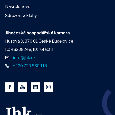
Naši členové
Sdružení a kluby
Jihočeská hospodářská komora
Husova 9, 370 01 České Budějovice
IČ: 48208248, ID: r6facfh
info@jhk.cz
+420 720 830 118