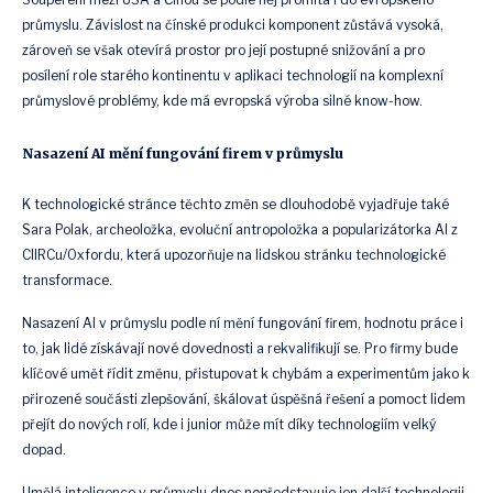
průmyslu. Závislost na čínské produkci komponent zůstává vysoká,
zároveň se však otevírá prostor pro její postupné snižování a pro
posílení role starého kontinentu v aplikaci technologií na komplexní
průmyslové problémy, kde má evropská výroba silné know-how.
Nasazení AI mění fungování firem v průmyslu
K technologické stránce těchto změn se dlouhodobě vyjadřuje také
Sara Polak, archeoložka, evoluční antropoložka a popularizátorka AI z
CIIRCu/Oxfordu, která upozorňuje na lidskou stránku technologické
transformace.
Nasazení AI v průmyslu podle ní mění fungování firem, hodnotu práce i
to, jak lidé získávají nové dovednosti a rekvalifikují se. Pro firmy bude
klíčové umět řídit změnu, přistupovat k chybám a experimentům jako k
přirozené součásti zlepšování, škálovat úspěšná řešení a pomoct lidem
přejít do nových rolí, kde i junior může mít díky technologiím velký
dopad.
Umělá inteligence v průmyslu dnes nepředstavuje jen další technologii,