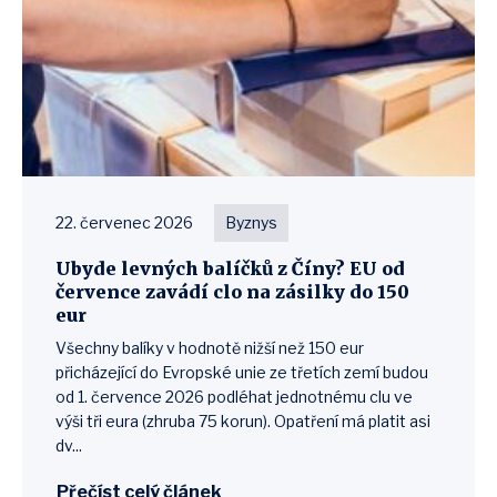
22. červenec 2026
Byznys
Ubyde levných balíčků z Číny? EU od
července zavádí clo na zásilky do 150
eur
Všechny balíky v hodnotě nižší než 150 eur
přicházející do Evropské unie ze třetích zemí budou
od 1. července 2026 podléhat jednotnému clu ve
výši tři eura (zhruba 75 korun). Opatření má platit asi
dv...
Přečíst celý článek