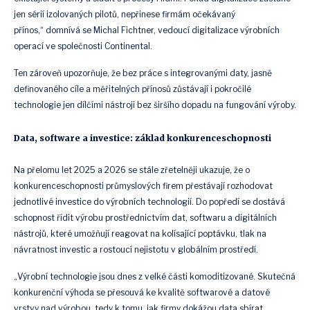
jen sérií izolovaných pilotů, nepřinese firmám očekávaný
přínos,“
domnívá se Michal Fichtner, vedoucí digitalizace výrobních
operací ve společnosti Continental.
Ten zároveň upozorňuje, že bez práce s integrovanými daty, jasně
definovaného cíle a měřitelných přínosů zůstávají i pokročilé
technologie jen dílčími nástroji bez širšího dopadu na fungování výroby.
Data, software a investice: základ konkurenceschopnosti
Na přelomu let 2025 a 2026 se stále zřetelněji ukazuje, že o
konkurenceschopnosti průmyslových firem přestávají rozhodovat
jednotlivé investice do výrobních technologií. Do popředí se dostává
schopnost řídit výrobu prostřednictvím dat, softwaru a digitálních
nástrojů, které umožňují reagovat na kolísající poptávku, tlak na
návratnost investic a rostoucí nejistotu v globálním prostředí.
„Výrobní technologie jsou dnes z velké části komoditizované. Skutečná
konkurenční výhoda se přesouvá ke kvalitě softwarové a datové
vrstvy nad výrobou, tedy k tomu, jak firmy dokážou data sbírat,