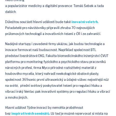
a popularizátor medicíny a digitální prevence Tomáš Šebek a řada
dalších.
Důležitou součástí hlavní události bude také
inovační veletrh.
Pořadatelé pro návštěvníky připravili zhruba 70 nejnovějších
průlomových technologií a inovativních řešení z ČR i ze zahraničí.
Nadějné startupy i zavedené firmy ukážou, jak budou technologie a
inovace formovat naši budoucnost. Například společnost BTL
představí bezdrátové EKG, Fakulta biomedicínského inženýrství ČVUT
platformu pro monitoring fyzického a psychického stavu pracovníků
náročných profesí, firma Myco přírodně rozložitelný materiál z
houbového mycelia, který nahradí neekologické obalové plasty,
společnost 369sonic první ultrasonický a údajně vůbec nejostřejší nůž
na světě, přední světový poskytovatel řešení pro regulaci hluku a
vibrací irský Ventac pak inovativní systémy pro regulaci hluku a vibrací
a mnoho jiných.
Hlavní událost Týdne inovací by nemohla proběhnout
bez
inspirativních seminářů.
Už teď je možné rezervovat si místa na