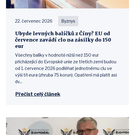
22. červenec 2026
Byznys
Ubyde levných balíčků z Číny? EU od
července zavádí clo na zásilky do 150
eur
Všechny balíky v hodnotě nižší než 150 eur
přicházející do Evropské unie ze třetích zemí budou
od 1. července 2026 podléhat jednotnému clu ve
výši tři eura (zhruba 75 korun). Opatření má platit asi
dv...
Přečíst celý článek