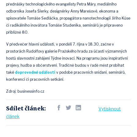
přednášky technologického evangelisty Petra Máry, mediálního
odborníka Josefa Šlerky, designérky Anny Marešové, ekonoma a
spisovatele Tomáše Sedláčka, propagátora nanotechnologií Jiřího Kůse
či radikálního inovátora Tomáše Studeníka, seminářů je připraveno
přibližně 80.
V předvečer hlavní události, v pondělí 7. října v 18.30, začne v
prostorách Rudolfovy galerie Pražského hradu za účasti významných
hostů slavnostní zahájení Týdne inovací. Na programu jsou inspirativní
projevy, hudba a občerstvení. Tradičně budou v řadě měst probíhat
také
doprovodné události
v podobě pracovních snídaní, seminářů,
konferencí či pracovních setkání.
Zdroj: businessinfo.cz
Sdílet článek:
Vytisknout
článek