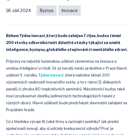
18. září 2024
Byznys
Inovace
Během Týdne inovací, který bude zahájen 7. října, budou téměř
200 stovky odborníků řešit důležité otázky týkající se umělé
inteligence, byznysu, globálního oteplování či mentálního zdraví.
Přípravy na největší tuzemskou událost zaměřenou na inovace a
umělou inteligenci vrcholí. Už za necelý měsíc proběhne v Praze hlavní
událost 9. ročníku
Týdne inovací,
která nabídne téměř 200
významných osobností inovačního světa, a to v rámci 11 diskuzních
panelů či zhruba 80 inspirativních seminářů. Návštěvníci budou také
moci prozkoumat desítky jedinečných technologických řešení z
různých oborů. Hlavní události bude předcházet slavnostní zahájení na
Pražském hradě.
Co z hlediska vývoje AI čeká firmy a začínající podniky? Jak přední
společnosti inovují, aby si udržely konkurenční výhodu? Proč je