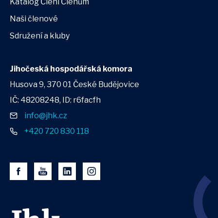
Katalog Členi Členům
Naši členové
Sdružení a kluby
Jihočeská hospodářská komora
Husova 9, 370 01 České Budějovice
IČ: 48208248, ID: r6facfh
info@jhk.cz
+420 720 830 118