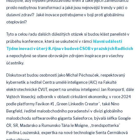
nezbytné, aby myšlení představitelů firem a také jejich zaměstnanců
prošlo nezbytnou transformací a jaké jsou nejnovější trendy v péči o
duševní zdraví? Jaké inovace potřebujeme v boji proti globálnímu
oteplování?
Tyto a celou řadu dalších důležitých otázek si budou klást panelisté v
průběhu konference, která se uskuteční v rámci
hlavní události
Týdne inovací v úterý 8. října v budově ČSOB v pražských Radlicích
a nepochybně se stane obrovským zdrojem inspirace pro všechny
účastníky.
Diskutovat budou osobnosti jako Michal Pěchouček, respektovaný
kybernetik a ředitel Centra umělé inteligence (AIC) na Fakultě
elektrotechnické ČVUT, expert na umělou inteligenci Jan Romportl, dále
Vojtěch Vosecký, odborník v oblasti cirkulární ekonomiky, v roce 2024
podle platformy Favikon #1 „Green LinkedIn Creator”, také Nino
Bergfeld, ředitel maloobchodního poradenství v divizi globálního
maloobchodu softwarového giganta Salesforce, bývalá šéfka Google
ČR, SR, Maďarsko a Rumunsko Táňa le Moigne, „trendspotterka”
Pavlína Louženská, expertka na nové technologie Senta Čermáková
nebo chirurg