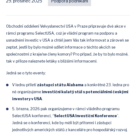
29. prosinec 2025
Podpora podnikání
Obchodní oddělení Velvyslanectví USA v Praze připravuje dvě akce v
rámci programu SelectUSA, což je vládní program na podporu a
usnadnění investic v USA a chtěl jsem Vás tak informovat a zároveň se
zeptat, jestli by bylo možné sdílet informace o těchto akcích se
společnostmi z kraje/se členy komory? Pro případ, že by to bylo možné,
tak v příloze naleznete letáky s bližšími informacemi.
Jedná se o tyto eventy:
V lednu přiletí
zástupci státu Alabama
a konkrétně 23. ledna pro
ně organizujeme
investiční kulatý stůl s potenciálními českými
investory v USA
.
5. března, 2026 pak organizujeme v rámci vládního programu
SelectUSA konferenci, “
SelectUSA Investiční Konference
”.
Jedná se o konferenci, kde by měli být přítomni i zástupci
jednotlivých amerických států z kanceláře pro hospodářský rozvoj.