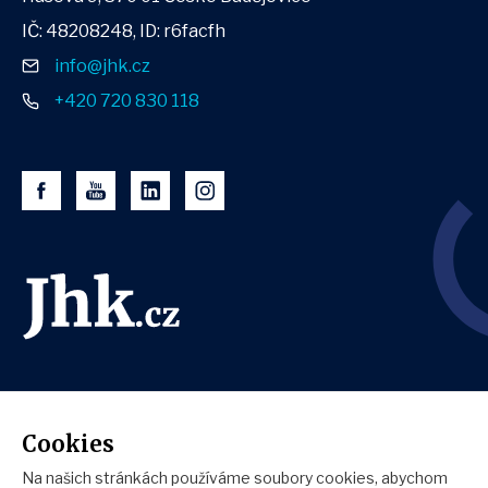
IČ: 48208248, ID: r6facfh
info@jhk.cz
+420 720 830 118
Cookies
Na našich stránkách používáme soubory cookies, abychom