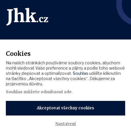
Cookies
Na našich stránkách používáme soubory cookies, abychom
mohli sledovat Vaše preference a zájmy a podle toho webové
stránky zlepšovat a optimalizovat.
Souhlas
udělíte kliknutím
na tlačítko „Akceptovat všechny cookies“. Děkujeme za
projevenou důvěru.
Souhlas můžete
odmítnout zde
.
Akceptovat všechny cookies
Zásady ochrany osobních údajů
Informace o cookies
Nastavení
Copyright © 2026 Jihočeská hospodářská komora |