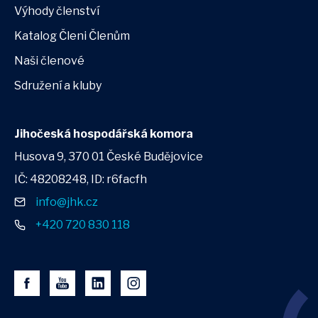
Výhody členství
Katalog Členi Členům
Naši členové
Sdružení a kluby
Jihočeská hospodářská komora
Husova 9, 370 01 České Budějovice
IČ: 48208248, ID: r6facfh
info@jhk.cz
+420 720 830 118