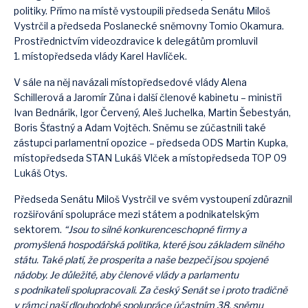
politiky. Přímo na místě vystoupili předseda Senátu Miloš
Vystrčil a předseda Poslanecké sněmovny Tomio Okamura.
Prostřednictvím videozdravice k delegátům promluvil
1. místopředseda vlády Karel Havlíček.
V sále na něj navázali místopředsedové vlády Alena
Schillerová a Jaromír Zůna i další členové kabinetu – ministři
Ivan Bednárik, Igor Červený, Aleš Juchelka, Martin Šebestyán,
Boris Šťastný a Adam Vojtěch. Sněmu se zúčastnili také
zástupci parlamentní opozice – předseda ODS Martin Kupka,
místopředseda STAN Lukáš Vlček a místopředseda TOP 09
Lukáš Otys.
Předseda Senátu Miloš Vystrčil ve svém vystoupení zdůraznil
rozšiřování spolupráce mezi státem a podnikatelským
sektorem.
“Jsou to silné konkurenceschopné firmy a
promyšlená hospodářská politika, které jsou základem silného
státu. Také platí, že prosperita a naše bezpečí jsou spojené
nádoby. Je důležité, aby členové vlády a parlamentu
s podnikateli spolupracovali. Za český Senát se i proto tradičně
v rámci naší dlouhodobé spolupráce účastním 38. sněmu