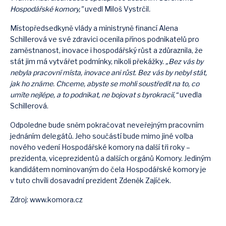
Hospodářské komory,”
uvedl Miloš Vystrčil
.
Místopředsedkyně vlády a ministryně financí Alena
Schillerová ve své zdravici ocenila přínos podnikatelů pro
zaměstnanost, inovace i hospodářský růst a zdůraznila, že
stát jim má vytvářet podmínky, nikoli překážky.
„Bez vás by
nebyla pracovní místa, inovace ani růst. Bez vás by nebyl stát,
jak ho známe. Chceme, abyste se mohli soustředit na to, co
umíte nejlépe, a to podnikat, ne bojovat s byrokracií,“
uvedla
Schillerová.
Odpoledne bude sněm pokračovat neveřejným pracovním
jednáním delegátů. Jeho součástí bude mimo jiné volba
nového vedení Hospodářské komory na další tři roky –
prezidenta, viceprezidentů a dalších orgánů Komory. Jediným
kandidátem nominovaným do čela Hospodářské komory je
v tuto chvíli dosavadní prezident Zdeněk Zajíček.
Zdroj: www.komora.cz