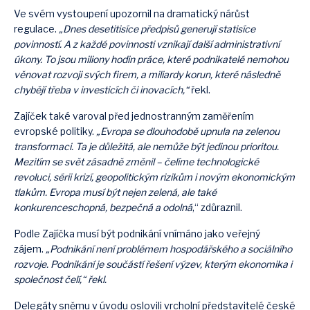
Ve svém vystoupení upozornil na dramatický nárůst
regulace.
„Dnes desetitisíce předpisů generují statisíce
povinností. A z každé povinnosti vznikají další administrativní
úkony. To jsou miliony hodin práce, které podnikatelé nemohou
věnovat rozvoji svých firem, a miliardy korun, které následně
chybějí třeba v investicích či inovacích,“
řekl.
Zajíček také varoval před jednostranným zaměřením
evropské politiky.
„Evropa se dlouhodobě upnula na zelenou
transformaci. Ta je důležitá, ale nemůže být jedinou prioritou.
Mezitím se svět zásadně změnil – čelíme technologické
revoluci, sérii krizí, geopolitickým rizikům i novým ekonomickým
tlakům. Evropa musí být nejen zelená, ale také
konkurenceschopná, bezpečná a odolná
,“ zdůraznil.
Podle Zajíčka musí být podnikání vnímáno jako veřejný
zájem.
„Podnikání není problémem hospodářského a sociálního
rozvoje. Podnikání je součástí řešení výzev, kterým ekonomika i
společnost čelí,“ řekl.
Delegáty sněmu v úvodu oslovili vrcholní představitelé české