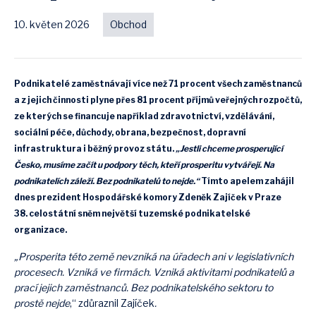
10. květen 2026
Obchod
Podnikatelé zaměstnávají více než 71 procent všech zaměstnanců
a z jejich činnosti plyne přes 81 procent příjmů veřejných rozpočtů,
ze kterých se financuje například zdravotnictví, vzdělávání,
sociální péče, důchody, obrana, bezpečnost, dopravní
infrastruktura i běžný provoz státu.
„Jestli chceme prosperující
Česko, musíme začít u podpory těch, kteří prosperitu vytvářejí. Na
podnikatelích záleží. Bez podnikatelů to nejde.“
Tímto apelem zahájil
dnes prezident Hospodářské komory Zdeněk Zajíček v Praze
38. celostátní sněm největší tuzemské podnikatelské
organizace.
„Prosperita této země nevzniká na úřadech ani v legislativních
procesech. Vzniká ve firmách. Vzniká aktivitami podnikatelů a
prací jejich zaměstnanců. Bez podnikatelského sektoru to
prostě nejde
,“ zdůraznil Zajíček
.