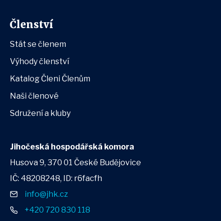
Členství
Stát se členem
Výhody členství
Katalog Členi Členům
Naši členové
Sdružení a kluby
Jihočeská hospodářská komora
Husova 9, 370 01 České Budějovice
IČ: 48208248, ID: r6facfh
info@jhk.cz
+420 720 830 118