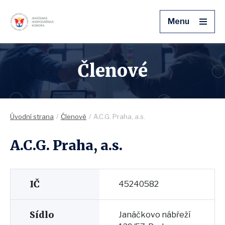
Menu
Členové
Úvodní strana
Členové
A.C.G. Praha, a.s.
A.C.G. Praha, a.s.
IČ
45240582
Sídlo
Janáčkovo nábřeží