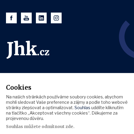
Cookies
Na našich stránkách používáme soubory cookies, abychom
mohli sledovat Vaše preference a zájmy a podle toho webové
stránky zlepšovat a optimalizovat.
Souhlas
udělíte kliknutím
na tlačítko „Akceptovat všechny cookies“. Děkujeme za
projevenou důvěru.
Souhlas můžete
odmítnout zde
.