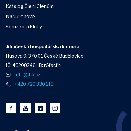
Katalog Členi Členům
Naši členové
Sdružení a kluby
Jihočeská hospodářská komora
Husova 9, 370 01 České Budějovice
IČ: 48208248, ID: r6facfh
info@jhk.cz
+420 720 830 118