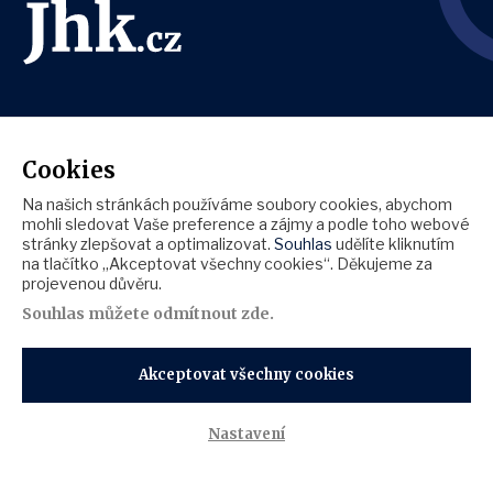
Cookies
Na našich stránkách používáme soubory cookies, abychom
mohli sledovat Vaše preference a zájmy a podle toho webové
stránky zlepšovat a optimalizovat.
Souhlas
udělíte kliknutím
na tlačítko „Akceptovat všechny cookies“. Děkujeme za
projevenou důvěru.
Souhlas můžete
odmítnout zde
.
Akceptovat všechny cookies
Zásady ochrany osobních údajů
Informace o cookies
Nastavení
Copyright © 2026 Jihočeská hospodářská komora |
Webdesign by NexGen IT