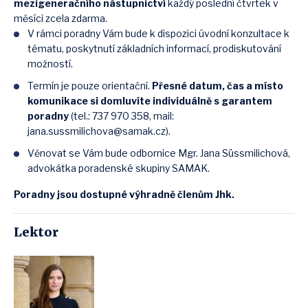
mezigeneračního nástupnictví
každý poslední čtvrtek v
měsíci zcela zdarma.
V rámci poradny Vám bude k dispozici úvodní konzultace k
tématu, poskytnutí základních informací, prodiskutování
možností.
Termín je pouze orientační.
Přesné datum, čas a místo
komunikace si domluvíte individuálně s garantem
poradny
(tel.: 737 970 358, mail:
jana.sussmilichova@samak.cz).
Věnovat se Vám bude odbornice Mgr. Jana Süssmilichová,
advokátka poradenské skupiny SAMAK.
Poradny jsou dostupné výhradně členům Jhk.
Lektor