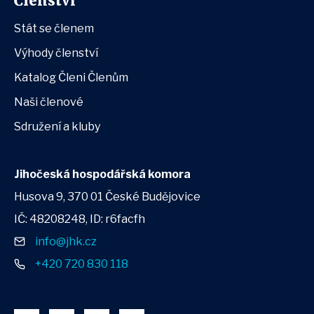
Členství
Stát se členem
Výhody členství
Katalog Členi Členům
Naši členové
Sdružení a kluby
Jihočeská hospodářská komora
Husova 9, 370 01 České Budějovice
IČ: 48208248, ID: r6facfh
info@jhk.cz
+420 720 830 118